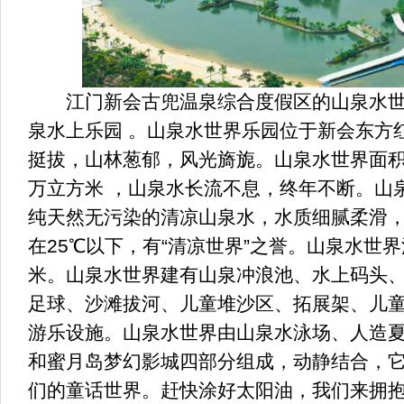
江门新会古兜温泉综合度假区的山泉水世
泉水上乐园 。山泉水世界乐园位于新会东方
挺拔，山林葱郁，风光旖旎。山泉水世界面积达
万立方米 ，山泉水长流不息，终年不断。山
纯天然无污染的清凉山泉水，水质细腻柔滑
在25℃以下，有“清凉世界”之誉。山泉水世界
米。山泉水世界建有山泉冲浪池、水上码头
足球、沙滩拔河、儿童堆沙区、拓展架、儿
游乐设施。山泉水世界由山泉水泳场、人造
和蜜月岛梦幻影城四部分组成，动静结合，
们的童话世界。赶快涂好太阳油，我们来拥