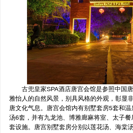
古兜皇家SPA酒店唐宫会馆是参照中国唐
雅怡人的自然风景，别具风格的外观，彰显
唐文化气息。唐宫会馆内有别墅套房5套和温
汤6套，并有九龙池、博雅廊麻将室、太子餐
套设施。唐宫别墅套房分别以莲花汤、海棠