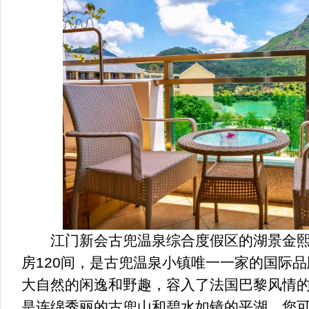
江门新会古兜温泉综合度假区的湖景金熙
房120间，是古兜温泉小镇唯一一家的国际
大自然的闲逸和野趣，容入了法国巴黎风情
是连绵秀丽的古兜山和碧水如镜的平湖，您