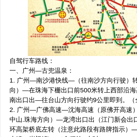
自驾行车路线：
一、广州—古兜温泉：
1. 广州—南沙港快线—（往南沙方向行驶）
向）—在珠海下栅出口前500米转上西部沿
南出口出—往台山方向行驶约9公里即到。（
2. 广州—广佛高速—沈海高速（原佛开高速
中山.珠海方向）—龙湾出口出（江门新会出
环高架桥底左转（注意此路段有路牌指示）—