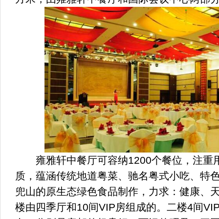
雍雅轩中餐厅可容纳1200个餐位，注重
质，蕴涵传统地道粤菜、驰名粤式小吃、特
兜山的原生态绿色食品制作，力求：健康、
楼由四季厅和10间VIP房组成的。二楼4间V