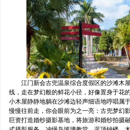
江门新会古兜温泉综合度假区的沙滩木屋
线，走在梦幻般的鲜花小径，好像置身于花
小木屋静静地躺在沙滩边轻声细语地哼唱属
慢慢往前走，你会眼前为之一亮：古兜梦幻影
巨资打造婚纱摄影基地，将旅游和婚纱拍摄
式摄影服务。冲绳岛玻璃教堂、蓝顶钟楼、