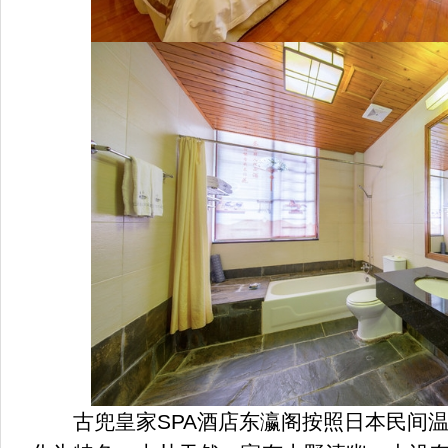
古兜皇家SPA酒店东瀛阁按照日本民间温